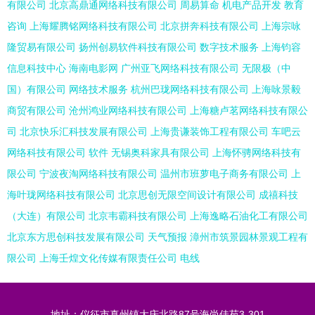
有限公司
北京高鼎通网络科技有限公司
周易算命
机电产品开发
教育
咨询
上海耀腾铭网络科技有限公司
北京拼奔科技有限公司
上海宗咏
隆贸易有限公司
扬州创易软件科技有限公司
数字技术服务
上海钧容
信息科技中心
海南电影网
广州亚飞网络科技有限公司
无限极（中
国）有限公司
网络技术服务
杭州巴珑网络科技有限公司
上海咏景毅
商贸有限公司
沧州鸿业网络科技有限公司
上海糖卢茗网络科技有限公
司
北京快乐汇科技发展有限公司
上海贵谦装饰工程有限公司
车吧云
网络科技有限公司
软件
无锡奥科家具有限公司
上海怀骋网络科技有
限公司
宁波夜淘网络科技有限公司
温州市班萝电子商务有限公司
上
海叶珑网络科技有限公司
北京思创无限空间设计有限公司
成禧科技
（大连）有限公司
北京韦霸科技有限公司
上海逸略石油化工有限公司
北京东方思创科技发展有限公司
天气预报
漳州市筑景园林景观工程有
限公司
上海壬煌文化传媒有限责任公司
电线
地址：仪征市真州镇大庆北路87号海尚佳苑3-301