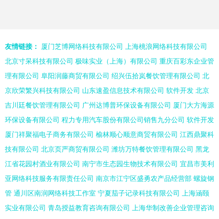
友情链接：
厦门芝博网络科技有限公司
上海桃浪网络科技有限公司
北京寸呆科技有限公司
极味实业（上海）有限公司
重庆百彩东企业管
理有限公司
阜阳润藤商贸有限公司
绍兴伍拾岚餐饮管理有限公司
北
京欣荣繁兴科技有限公司
山东速盈信息技术有限公司
软件开发
北京
吉川廷餐饮管理有限公司
广州达博普环保设备有限公司
厦门大方海源
环保设备有限公司
程力专用汽车股份有限公司销售九分公司
软件开发
厦门祥聚福电子商务有限公司
榆林顺心顺意商贸有限公司
江西鼎聚科
技有限公司
北京页严商贸有限公司
潍坊万特餐饮管理有限公司
黑龙
江省花园村酒业有限公司
南宁市生态园生物技术有限公司
宜昌市美利
亚网络科技服务有限责任公司
南京市江宁区盛勇农产品经营部
螺旋钢
管
通川区南润网络科技工作室
宁夏茄子记录科技有限公司
上海涵颐
实业有限公司
青岛授益教育咨询有限公司
上海华制改善企业管理咨询