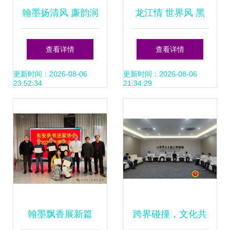
翰墨扬清风 廉韵润
龙江情 世界风 黑
初心——运城师范
龙江省中外文化交
查看详情
查看详情
高等专科学校组织
流中心赋能高校文
更新时间：2026-08-06
更新时间：2026-08-06
23:52:34
21:34:29
参观廉洁文化艺术
化艺术交流
作品展暨交流活动
侧记
翰墨飘香展新篇
跨界碰撞，文化共